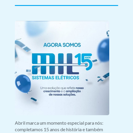
Abril marca um momento especial para nós:
A Mil Siste
completamos 15 anos de história e também
participaçã